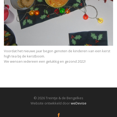
Voordat het nieuwe jaar begon genoten de kinderen van een kerst
high tea bij de kerstboom.
We wensen iedereen een gelukkig en gezond 2022!
© 2026 Treintje & de Bengelkes
Website ontwikkeld door
weDevise